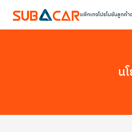
แพ็กเกจ
โปรโมชัน
ลูกค้า
นโ