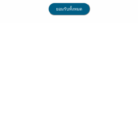
ยอมรับทั้งหมด
ดาวน์โหลดแอปพลิเคชัน
App Store
Google Play
0
ข้อกำหนดและเงื่อนไขการใช้งานเว็บไซต์